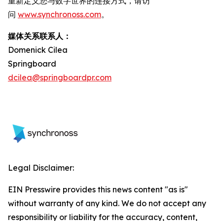
重新定义您与数字世界的连接方式，请访
问
www.synchronoss.com
。
媒体关系联系人：
Domenick Cilea
Springboard
dcilea@springboardpr.com
Legal Disclaimer:
EIN Presswire provides this news content "as is"
without warranty of any kind. We do not accept any
responsibility or liability for the accuracy, content,